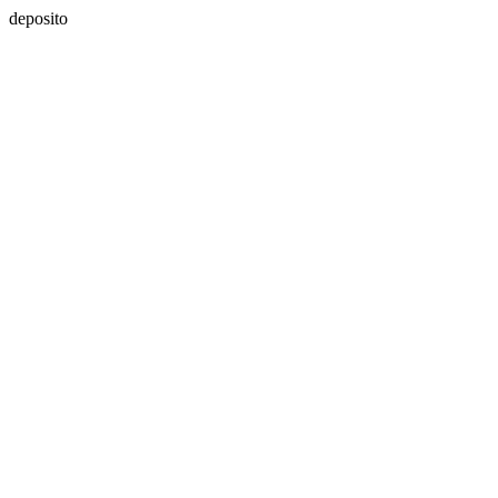
deposito