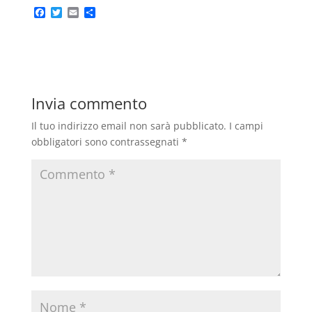
F
T
E
C
a
w
m
o
c
i
a
n
e
t
i
d
b
t
l
i
o
e
v
o
r
i
k
d
Invia commento
i
Il tuo indirizzo email non sarà pubblicato.
I campi
obbligatori sono contrassegnati
*