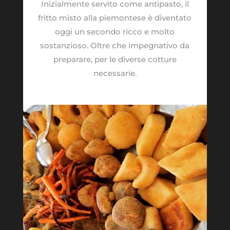
Inizialmente servito come antipasto, il
fritto misto alla piemontese è diventato
oggi un secondo ricco e molto
sostanzioso. Oltre che impegnativo da
preparare, per le diverse cotture
necessarie.