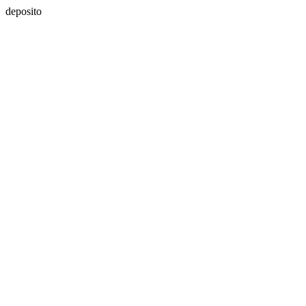
deposito