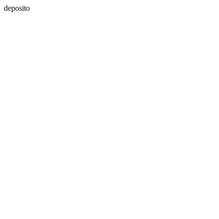
deposito