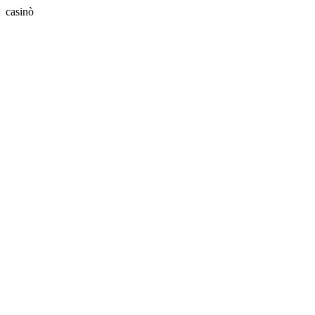
casinò