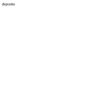
deposito