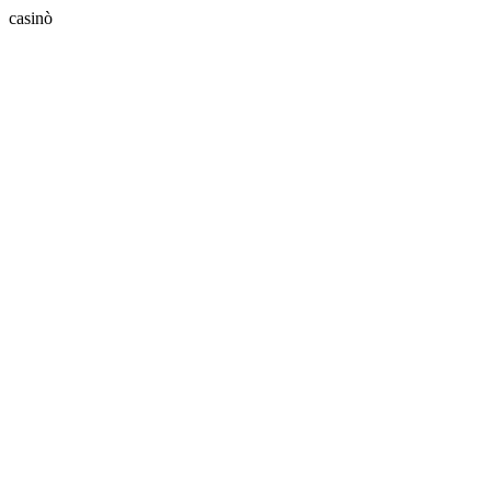
casinò