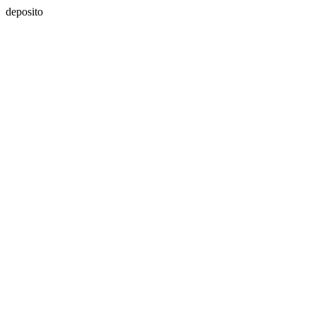
deposito