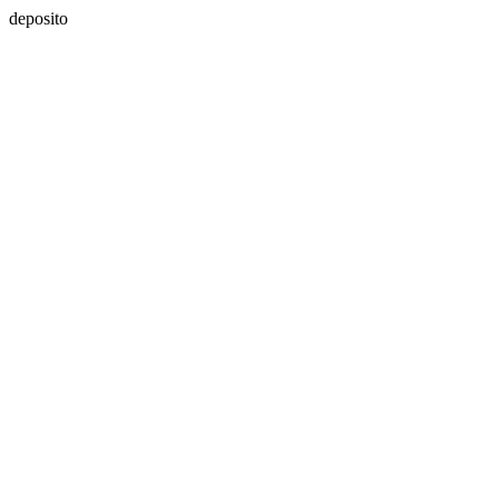
deposito