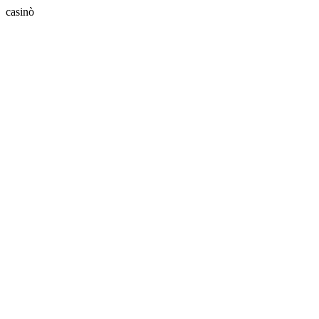
casinò