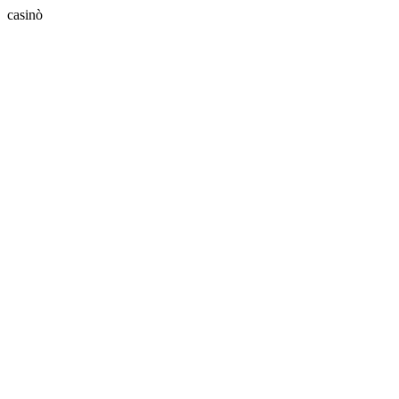
casinò