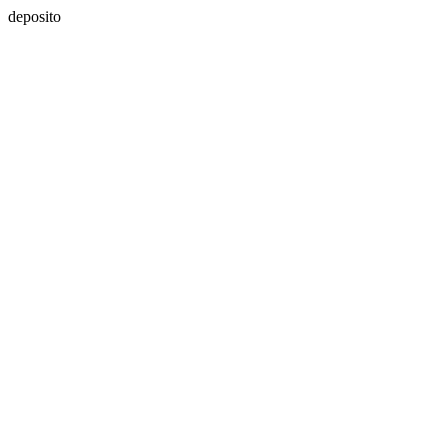
deposito