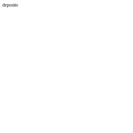
deposito