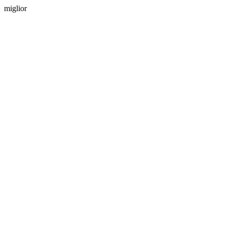
miglior