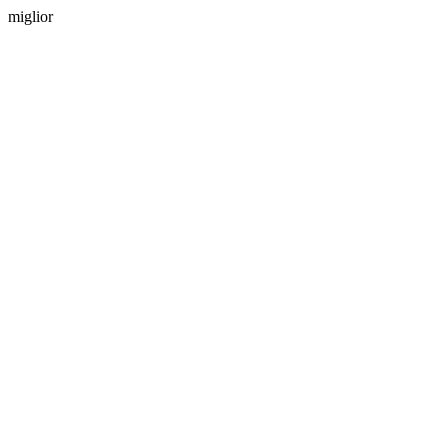
miglior