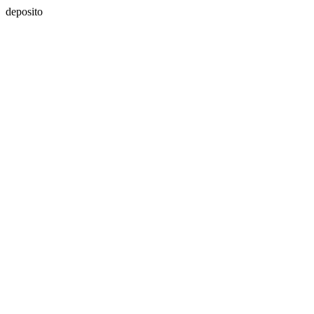
deposito