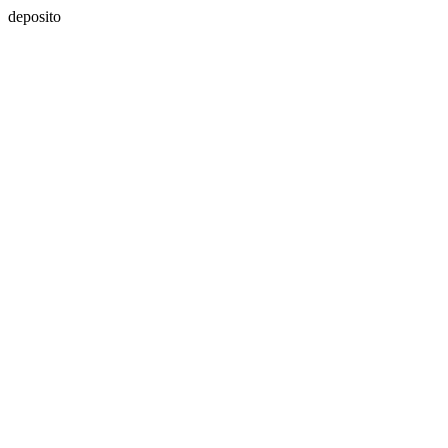
deposito