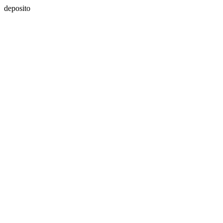
deposito