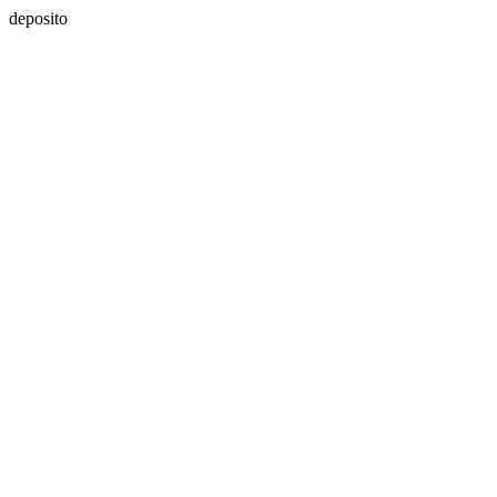
deposito