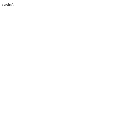
casinò