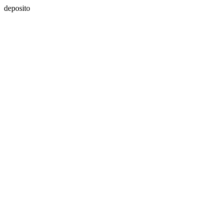
deposito