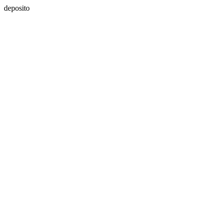
deposito