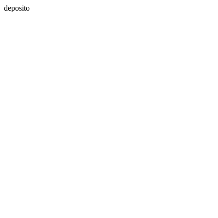
deposito